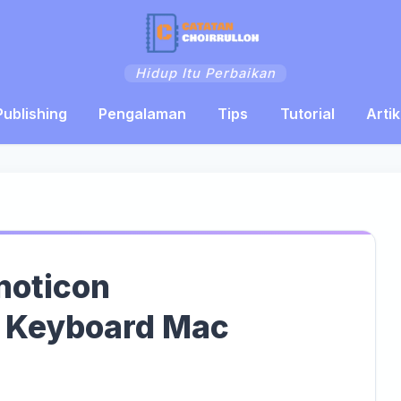
Hidup Itu Perbaikan
Publishing
Pengalaman
Tips
Tutorial
Artik
moticon
 Keyboard Mac