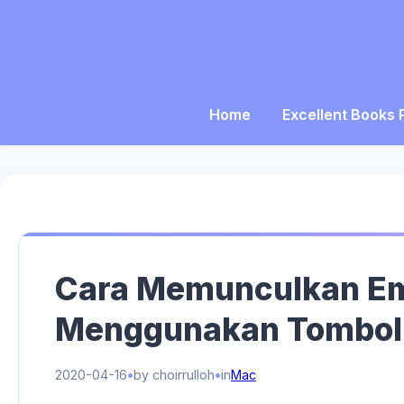
Home
Excellent Books 
Cara Memunculkan E
Menggunakan Tombol
2020-04-16
by choirrulloh
in
Mac