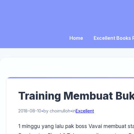
Home
Excellent Books 
Training Membuat Buku
2018-08-10
by choirrulloh
in
Excellent
1 minggu yang lalu pak boss Vavai membuat st