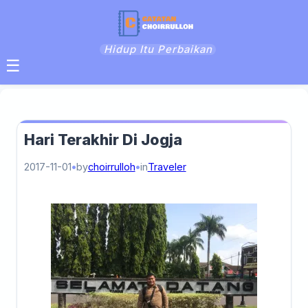
Hidup Itu Perbaikan
☰
Hari Terakhir Di Jogja
2017-11-01
by
choirrulloh
in
Traveler