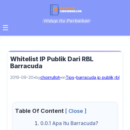
Hidup Itu Perbaikan
☰
Whitelist IP Publik Dari RBL
Barracuda
2019-09-20
by
choirrulloh
in
Tips
barracuda
,
ip publik
,
rbl
Table Of Content
[ Close ]
0.0.1
Apa Itu Barracuda?