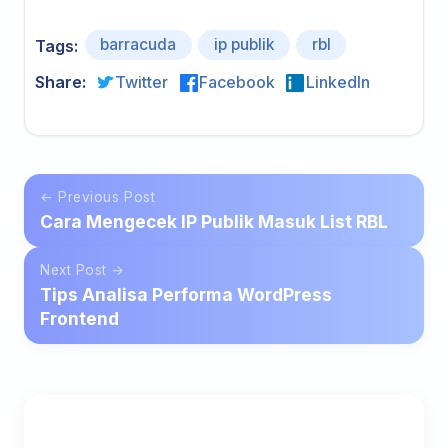
barracuda
ip publik
rbl
Tags:
Share:
Twitter
Facebook
LinkedIn
← Previous Post
Cara Mengecek IP Publik Masuk List RBL
Next Post →
Tips Analisa Performa WordPress
Frontend