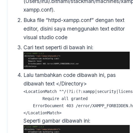
(Users/irul/.bitnami/stackman/machines/xamp
xampp.conf
).
Buka file “httpd-xampp.conf” dengan text
editor, disini saya menggunakn text editor
visual studio code
Cari text seperti di bawah ini:
Lalu tambahkan code dibawah ini, pas
dibawah text </Directory>
<LocationMatch "^/(?i:(?:xampp|security|licens
        Require all granted

    ErrorDocument 403 /error/XAMPP_FORBIDDEN.ht
</LocationMatch>
Seperti gambar dibawah ini: