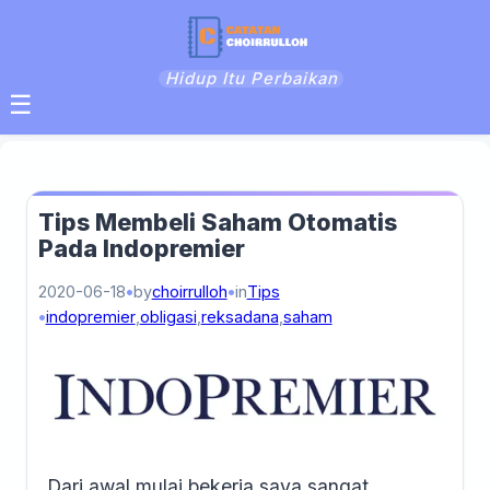
Hidup Itu Perbaikan
☰
Tips Membeli Saham Otomatis
Pada Indopremier
2020-06-18
by
choirrulloh
in
Tips
indopremier
,
obligasi
,
reksadana
,
saham
Dari awal mulai bekerja saya sangat