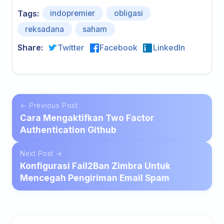
indopremier
obligasi
Tags:
reksadana
saham
Share:
Twitter
Facebook
LinkedIn
← Previous Post
Cara Mengaktifkan Two Factor
Authentication Github
Next Post →
Konfigurasi Fail2Ban Zimbra Untuk
Mencegah Pengiriman Email Spam