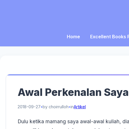
Home
Excellent Books 
Awal Perkenalan Say
2018-09-27
by choirrulloh
in
Artikel
Dulu ketika mamang saya awal-awal kuliah, dia