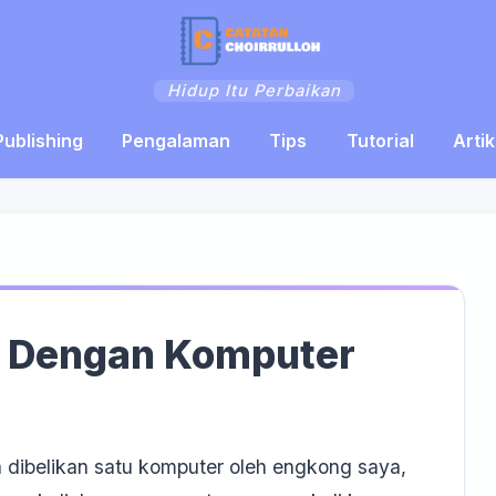
Hidup Itu Perbaikan
Publishing
Pengalaman
Tips
Tutorial
Artik
a Dengan Komputer
 dibelikan satu komputer oleh engkong saya,