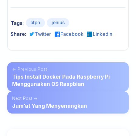
btpn
jenius
Tags:
Share:
Twitter
Facebook
LinkedIn
← Previous Post
Tips Install Docker Pada Raspberry Pi
Menggunakan OS Raspbian
Next Post →
Jum’at Yang Menyenangkan