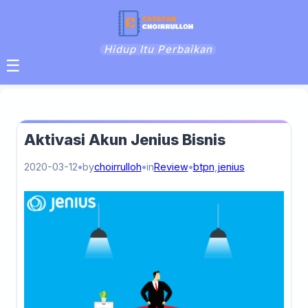
Hidup Itu Perbaikan
☰
Aktivasi Akun Jenius Bisnis
2020-03-12
by
choirrulloh
in
Review
btpn
,
jenius