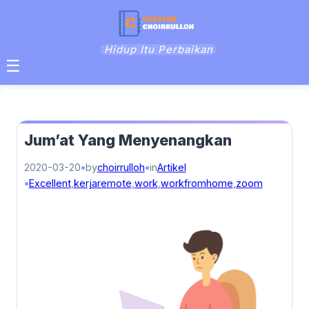
Hidup Itu Perbaikan
☰
Jum’at Yang Menyenangkan
2020-03-20
by
choirrulloh
in
Artikel
Excellent
,
kerjaremote
,
work
,
workfromhome
,
zoom